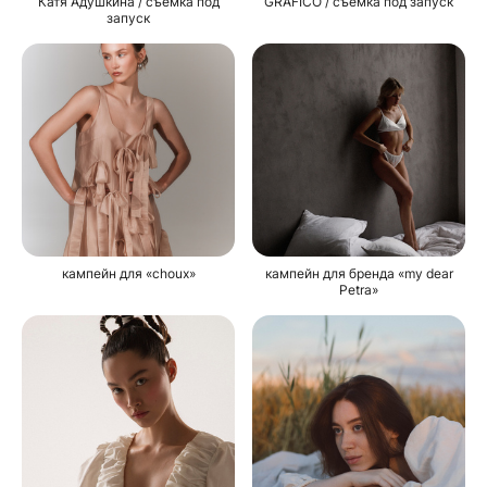
Катя Адушкина / съемка под
GRAFICO / съемка под запуск
запуск
кампейн для «choux»
кампейн для бренда «my dear
Petra»